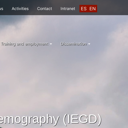
ES
EN
ws
Activities
Contact
Intranet
Training and employment
Dissemination
Demography (IEGD)