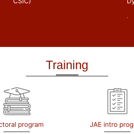
CSIC)
D
.
Training
ctoral program
JAE intro pro