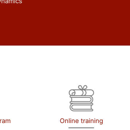
ynamics
gram
Online training