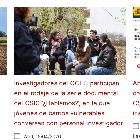
Investigadores del CCHS participan
Ab
en el rodaje de la serie documental
co
del CSIC ‘¿Hablamos?’, en la que
CS
jóvenes de barrios vulnerables
in
conversan con personal investigador
La
Wed, 15/04/2026