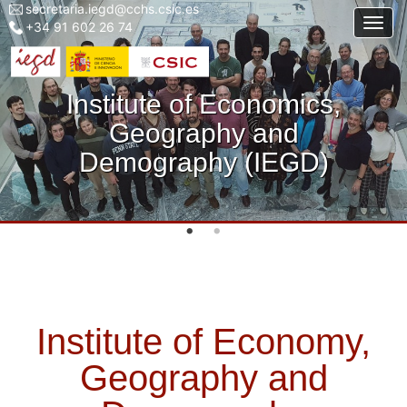
secretaria.iegd@cchs.csic.es
Menu
Skip
Togg
+34 91 602 26 74
top
to
left
main
iegd
content
Institute of Economics,
Geography and
Demography (IEGD)
Institute of Economy,
Geography and