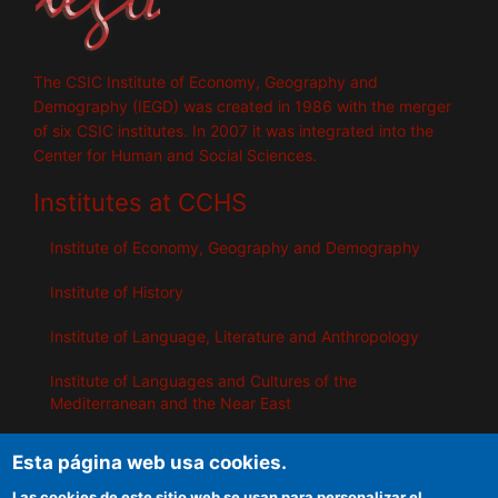
The CSIC Institute of Economy, Geography and
Demography (IEGD) was created in 1986 with the merger
of six CSIC institutes. In 2007 it was integrated into the
Center for Human and Social Sciences.
Institutes at CCHS
Institute of Economy, Geography and Demography
Institute of History
Institute of Language, Literature and Anthropology
Institute of Languages ​​and Cultures of the
Mediterranean and the Near East
Institute of Philosophy
Esta página web usa cookies.
Institute of Public Policies and Goods
Las cookies de este sitio web se usan para personalizar el