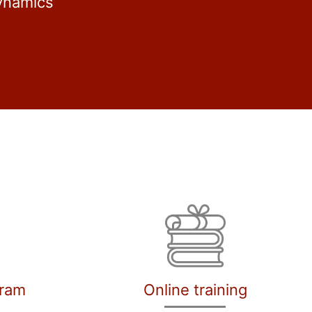
ynamics
gram
Online training