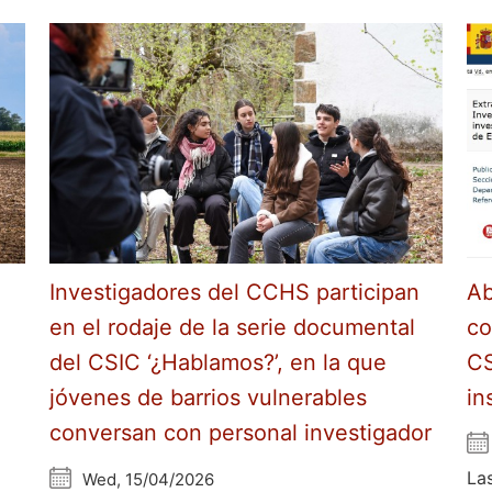
Investigadores del CCHS participan
Ab
en el rodaje de la serie documental
co
del CSIC ‘¿Hablamos?’, en la que
CS
jóvenes de barrios vulnerables
in
conversan con personal investigador
La
Wed, 15/04/2026