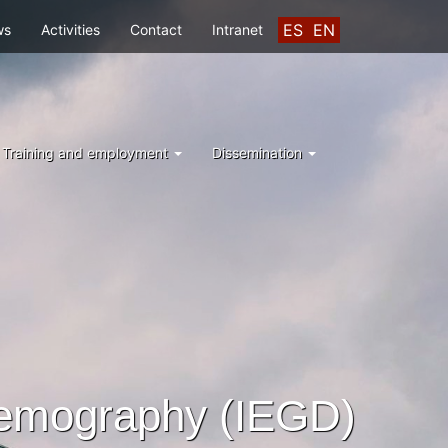
ES
EN
ws
Activities
Contact
Intranet
Training and employment
Dissemination
Demography (IEGD)