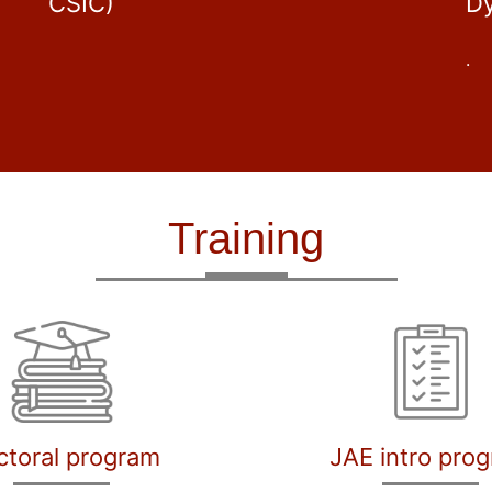
CSIC)
D
.
Training
ctoral program
JAE intro pro