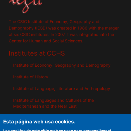
The CSIC Institute of Economy, Geography and
Demography (IEGD) was created in 1986 with the merger
of six CSIC institutes. In 2007 it was integrated into the
Center for Human and Social Sciences.
Institutes at CCHS
Institute of Economy, Geography and Demography
Institute of History
Institute of Language, Literature and Anthropology
Institute of Languages ​​and Cultures of the
Mediterranean and the Near East
Institute of Philosophy
Esta página web usa cookies.
Institute of Public Policies and Goods
Las cookies de este sitio web se usan para personalizar el