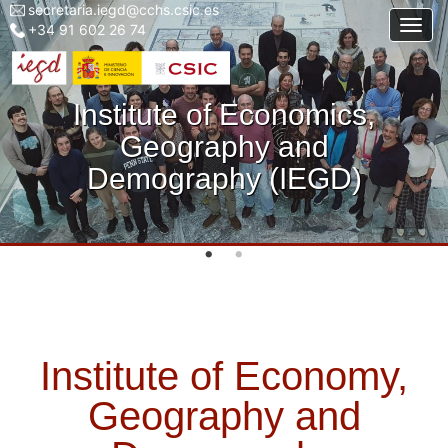
secretaria.iegd@cchs.csic.es
Menu
Skip
Togg
+34 91 602 26 74
top
to
left
main
iegd
content
Institute of Economics,
Geography and
Demography (IEGD)
Institute of Economy,
Geography and