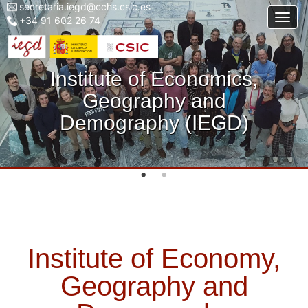
secretaria.iegd@cchs.csic.es
Menu
Skip
Togg
+34 91 602 26 74
top
to
left
main
iegd
content
Institute of Economics,
Geography and
Demography (IEGD)
Institute of Economy,
Geography and