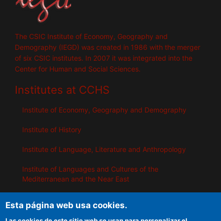
The CSIC Institute of Economy, Geography and
Demography (IEGD) was created in 1986 with the merger
of six CSIC institutes. In 2007 it was integrated into the
Center for Human and Social Sciences.
Institutes at CCHS
Institute of Economy, Geography and Demography
Institute of History
Institute of Language, Literature and Anthropology
Institute of Languages ​​and Cultures of the
Mediterranean and the Near East
Institute of Philosophy
Esta página web usa cookies.
Institute of Public Policies and Goods
Las cookies de este sitio web se usan para personalizar el