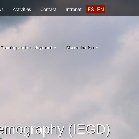
ES
EN
ws
Activities
Contact
Intranet
Training and employment
Dissemination
Demography (IEGD)