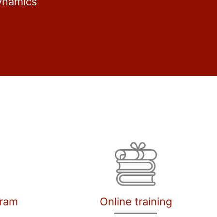
ynamics
gram
Online training