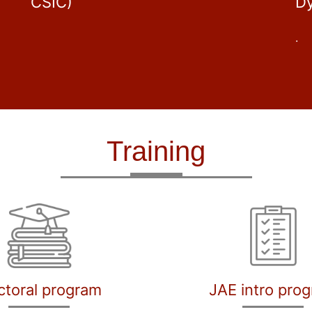
CSIC)
D
.
Training
ctoral program
JAE intro pro