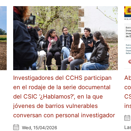
Investigadores del CCHS participan
Ab
en el rodaje de la serie documental
co
del CSIC ‘¿Hablamos?’, en la que
CS
jóvenes de barrios vulnerables
in
conversan con personal investigador
La
Wed, 15/04/2026