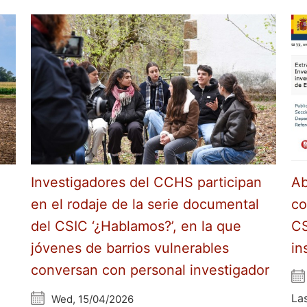
Investigadores del CCHS participan
Ab
en el rodaje de la serie documental
co
del CSIC ‘¿Hablamos?’, en la que
CS
jóvenes de barrios vulnerables
in
conversan con personal investigador
La
Wed, 15/04/2026