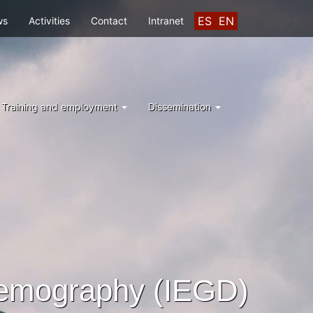
ES
EN
ws
Activities
Contact
Intranet
Training and employment
Dissemination
Demography (IEGD)