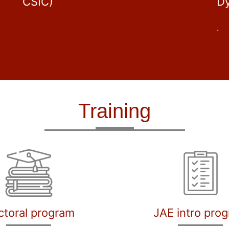
CSIC)
D
.
Training
ctoral program
JAE intro pro