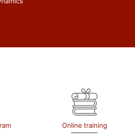
ynamics
gram
Online training