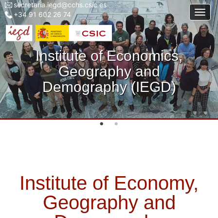
secretaria.iegd@cchs.csic.es
Menu
Skip
Togg
+34 91 602 26 74
top
to
left
main
iegd
content
Institute of Economics,
Geography and
Demography (IEGD)
Institute of Economy,
Geography and