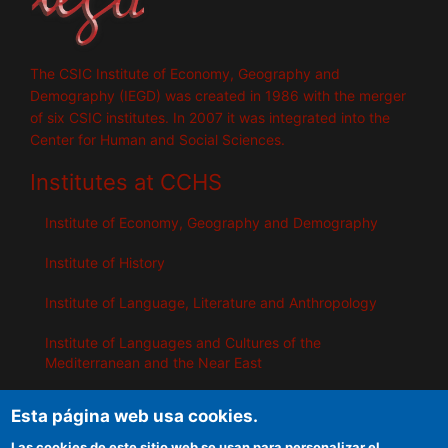
The CSIC Institute of Economy, Geography and
Demography (IEGD) was created in 1986 with the merger
of six CSIC institutes. In 2007 it was integrated into the
Center for Human and Social Sciences.
Institutes at CCHS
Institute of Economy, Geography and Demography
Institute of History
Institute of Language, Literature and Anthropology
Institute of Languages ​​and Cultures of the
Mediterranean and the Near East
Institute of Philosophy
Esta página web usa cookies.
Institute of Public Policies and Goods
Las cookies de este sitio web se usan para personalizar el