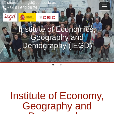
secretaria.iegd@cchs.csic.es
Menu
Skip
Togg
+34 91 602 26 74
top
to
left
main
iegd
content
Institute of Economics,
Geography and
Demography (IEGD)
Institute of Economy,
Geography and