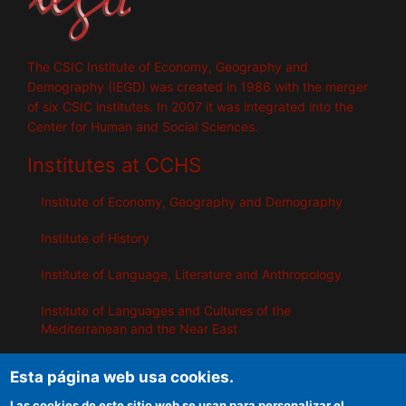
The CSIC Institute of Economy, Geography and
Demography (IEGD) was created in 1986 with the merger
of six CSIC institutes. In 2007 it was integrated into the
Center for Human and Social Sciences.
Institutes at CCHS
Institute of Economy, Geography and Demography
Institute of History
Institute of Language, Literature and Anthropology
Institute of Languages ​​and Cultures of the
Mediterranean and the Near East
Institute of Philosophy
Esta página web usa cookies.
Institute of Public Policies and Goods
Las cookies de este sitio web se usan para personalizar el