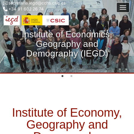
secretaria.iegd@cchs.csic.es
Menu
Skip
Togg
+34 91 602 26 74
top
to
left
main
iegd
content
Institute of Economics,
Geography and
Demography (IEGD)
Institute of Economy,
Geography and