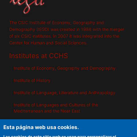
The CSIC Institute of Economy, Geography and
Demography (IEGD) was created in 1986 with the merger
of six CSIC institutes. In 2007 it was integrated into the
Center for Human and Social Sciences.
Institutes at CCHS
Institute of Economy, Geography and Demography
Institute of History
Institute of Language, Literature and Anthropology
Institute of Languages ​​and Cultures of the
Mediterranean and the Near East
Institute of Philosophy
Esta página web usa cookies.
Institute of Public Policies and Goods
Las cookies de este sitio web se usan para personalizar el