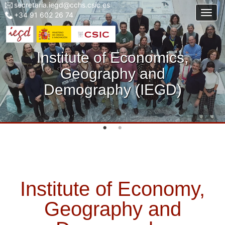
secretaria.iegd@cchs.csic.es
Menu
Skip
Togg
+34 91 602 26 74
top
to
left
main
iegd
content
Institute of Economics,
Geography and
Demography (IEGD)
Institute of Economy,
Geography and