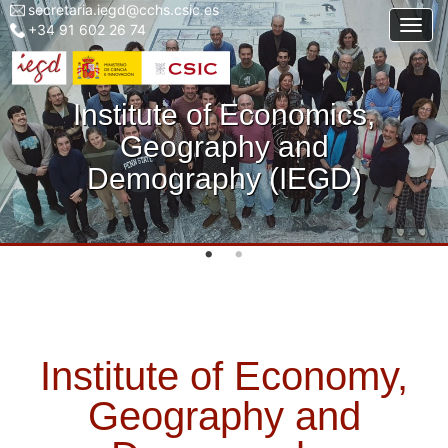
secretaria.iegd@cchs.csic.es
Menu
Skip
Togg
+34 91 602 26 74
top
to
left
main
iegd
content
Institute of Economics,
Geography and
Demography (IEGD)
Institute of Economy,
Geography and