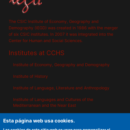
The CSIC Institute of Economy, Geography and
Demography (IEGD) was created in 1986 with the merger
of six CSIC institutes. In 2007 it was integrated into the
Center for Human and Social Sciences.
Institutes at CCHS
Institute of Economy, Geography and Demography
Institute of History
Institute of Language, Literature and Anthropology
Institute of Languages ​​and Cultures of the
Mediterranean and the Near East
Institute of Philosophy
Esta página web usa cookies.
Institute of Public Policies and Goods
Las cookies de este sitio web se usan para personalizar el