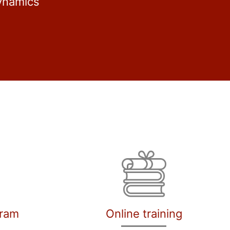
ynamics
gram
Online training