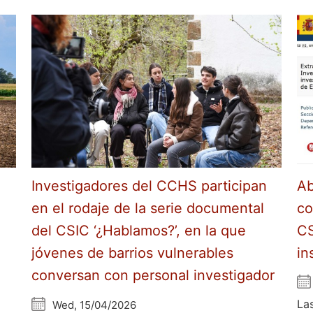
Investigadores del CCHS participan
Ab
en el rodaje de la serie documental
co
del CSIC ‘¿Hablamos?’, en la que
CS
jóvenes de barrios vulnerables
in
conversan con personal investigador
La
Wed, 15/04/2026