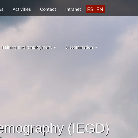
ES
EN
ws
Activities
Contact
Intranet
Training and employment
Dissemination
Demography (IEGD)