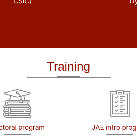
CSIC)
D
.
Training
ctoral program
JAE intro pro