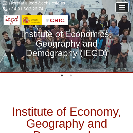
secretaria.iegd@cchs.csic.es
Menu
Skip
Togg
+34 91 602 26 74
top
to
left
main
iegd
content
Institute of Economics,
Geography and
Demography (IEGD)
Institute of Economy,
Geography and