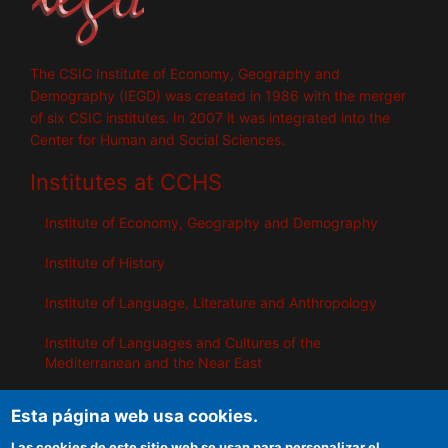
The CSIC Institute of Economy, Geography and
Demography (IEGD) was created in 1986 with the merger
of six CSIC institutes. In 2007 it was integrated into the
Center for Human and Social Sciences.
Institutes at CCHS
Institute of Economy, Geography and Demography
Institute of History
Institute of Language, Literature and Anthropology
Institute of Languages ​​and Cultures of the
Mediterranean and the Near East
Institute of Philosophy
Esta página web usa cookies.
Institute of Public Policies and Goods
Las cookies de este sitio web se usan para personalizar el