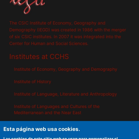
The CSIC Institute of Economy, Geography and
Demography (IEGD) was created in 1986 with the merger
of six CSIC institutes. In 2007 it was integrated into the
Center for Human and Social Sciences.
Institutes at CCHS
Institute of Economy, Geography and Demography
Institute of History
Institute of Language, Literature and Anthropology
Institute of Languages ​​and Cultures of the
Mediterranean and the Near East
Institute of Philosophy
Esta página web usa cookies.
Institute of Public Policies and Goods
Las cookies de este sitio web se usan para personalizar el