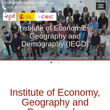
secretaria.iegd@cchs.csic.es
Menu
Skip
Togg
+34 91 602 26 74
top
to
left
main
iegd
content
Institute of Economics,
Geography and
Demography (IEGD)
Institute of Economy,
Geography and