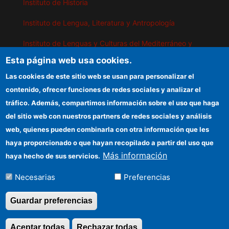
Instituto de Historia
Instituto de Lengua, Literatura y Antropología
Instituto de Lenguas y Culturas del Mediterráneo y
Oriente Próximo
Esta página web usa cookies.
Instituto de Políticas y Bienes Públicos
Las cookies de este sitio web se usan para personalizar el
contenido, ofrecer funciones de redes sociales y analizar el
tráfico. Además, compartimos información sobre el uso que haga
IEGD
del sitio web con nuestros partners de redes sociales y análisis
web, quienes pueden combinarla con otra información que les
Sede electrónica CSIC
haya proporcionado o que hayan recopilado a partir del uso que
Organismos financiadores
Más información
haya hecho de sus servicios.
Información para proveedores
Necesarias
Preferencias
Cómo llegar
Guardar preferencias
Aceptar todas
Rechazar todas
Revocar consentimi