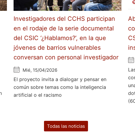
Investigadores del CCHS participan
Ab
en el rodaje de la serie documental
co
del CSIC ‘¿Hablamos?’, en la que
CS
jóvenes de barrios vulnerables
in
conversan con personal investigador
La
Mié, 15/04/2026
co
El proyecto invita a dialogar y pensar en
un
común sobre temas como la inteligencia
n
do
artificial o el racismo
(6
Todas las noticias