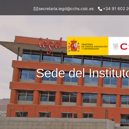
Pasar
Menu
secretaria.iegd@cchs.csic.es
+34 91 602 2
al
top
contenido
left
principal
iegd
Sede del Instit