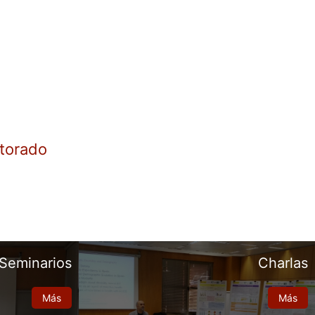
torado
Seminarios
Charlas
Más
Más