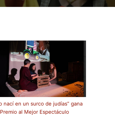
o nací en un surco de judías” gana
 Premio al Mejor Espectáculo