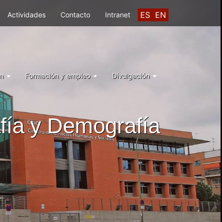
ES
EN
Actividades
Contacto
Intranet
ón
Formación y empleo
Divulgación
fía y Demografía