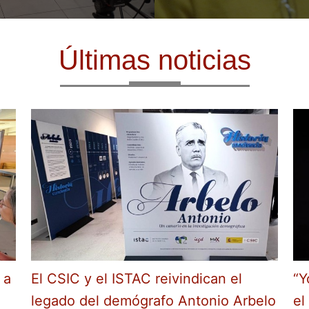
Últimas noticias
 a
El CSIC y el ISTAC reivindican el
“Y
legado del demógrafo Antonio Arbelo
el