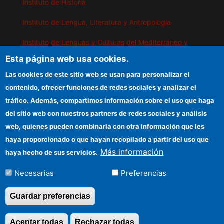
Instituto de Historia
Instituto de Lengua, Literatura y Antropología
Instituto de Lenguas y Culturas del Mediterráneo y
Oriente Próximo
Esta página web usa cookies.
Instituto de Políticas y Bienes Públicos
Las cookies de este sitio web se usan para personalizar el
contenido, ofrecer funciones de redes sociales y analizar el
tráfico. Además, compartimos información sobre el uso que haga
IEGD
del sitio web con nuestros partners de redes sociales y análisis
web, quienes pueden combinarla con otra información que les
Sede electrónica CSIC
haya proporcionado o que hayan recopilado a partir del uso que
Organismos financiadores
Más información
haya hecho de sus servicios.
Información para proveedores
Necesarias
Preferencias
Cómo llegar
Guardar preferencias
Aceptar todas
Rechazar todas
Revocar consentimi