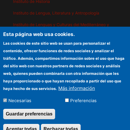
Instituto de Historia
Instituto de Lengua, Literatura y Antropología
Instituto de Lenguas y Culturas del Mediterráneo y
Oriente Próximo
Esta página web usa cookies.
Instituto de Políticas y Bienes Públicos
Las cookies de este sitio web se usan para personalizar el
contenido, ofrecer funciones de redes sociales y analizar el
tráfico. Además, compartimos información sobre el uso que haga
IEGD
del sitio web con nuestros partners de redes sociales y análisis
web, quienes pueden combinarla con otra información que les
Sede electrónica CSIC
haya proporcionado o que hayan recopilado a partir del uso que
Organismos financiadores
Más información
haya hecho de sus servicios.
Información para proveedores
Necesarias
Preferencias
Cómo llegar
Guardar preferencias
Aceptar todas
Rechazar todas
Revocar consentimi