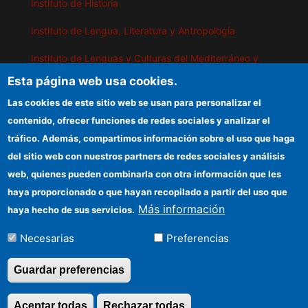
Instituto de Historia
Instituto de Lengua, Literatura y Antropología
Instituto de Lenguas y Culturas del Mediterráneo y
Oriente Próximo
Esta página web usa cookies.
Instituto de Políticas y Bienes Públicos
Las cookies de este sitio web se usan para personalizar el
contenido, ofrecer funciones de redes sociales y analizar el
tráfico. Además, compartimos información sobre el uso que haga
IEGD
del sitio web con nuestros partners de redes sociales y análisis
web, quienes pueden combinarla con otra información que les
Sede electrónica CSIC
haya proporcionado o que hayan recopilado a partir del uso que
Organismos financiadores
Más información
haya hecho de sus servicios.
Información para proveedores
Necesarias
Preferencias
Cómo llegar
Guardar preferencias
Aceptar todas
Rechazar todas
Revocar consentimi