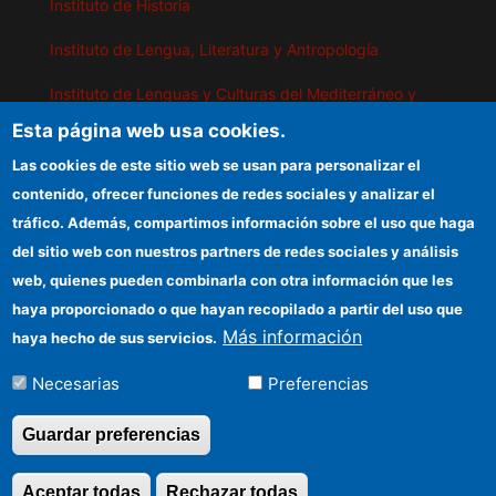
Instituto de Historia
Instituto de Lengua, Literatura y Antropología
Instituto de Lenguas y Culturas del Mediterráneo y
Oriente Próximo
Esta página web usa cookies.
Instituto de Políticas y Bienes Públicos
Las cookies de este sitio web se usan para personalizar el
contenido, ofrecer funciones de redes sociales y analizar el
tráfico. Además, compartimos información sobre el uso que haga
IEGD
del sitio web con nuestros partners de redes sociales y análisis
web, quienes pueden combinarla con otra información que les
Sede electrónica CSIC
haya proporcionado o que hayan recopilado a partir del uso que
Organismos financiadores
Más información
haya hecho de sus servicios.
Información para proveedores
Necesarias
Preferencias
Cómo llegar
Guardar preferencias
Aceptar todas
Rechazar todas
Revocar consentimi