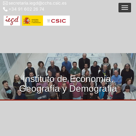
secretaria.iegd@cchs.csic.es
Menu
Pasar
Togg
+34 91 602 26 74
top
al
left
contenido
iegd
principal
Instituto de Economía,
Geografía y Demografía