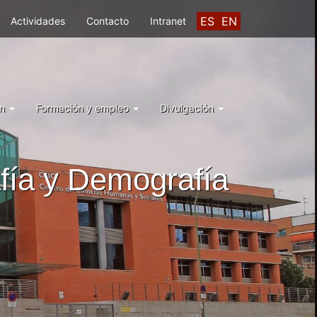
ES
EN
Actividades
Contacto
Intranet
ón
Formación y empleo
Divulgación
fía y Demografía