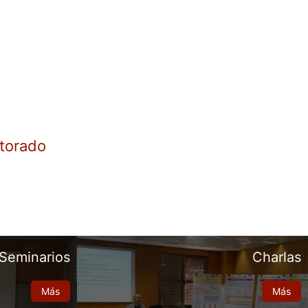
torado
Seminarios
Charlas
Más
Más