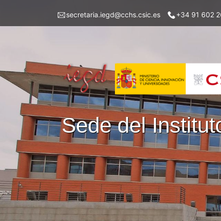
Pasar
Menu
secretaria.iegd@cchs.csic.es
+34 91 602 2
al
top
contenido
left
principal
iegd
Sede del Instit