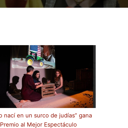
o nací en un surco de judías” gana
 Premio al Mejor Espectáculo