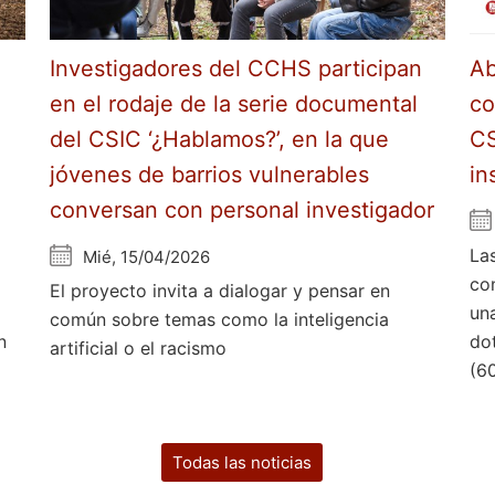
Investigadores del CCHS participan
Ab
en el rodaje de la serie documental
co
del CSIC ‘¿Hablamos?’, en la que
CS
jóvenes de barrios vulnerables
in
conversan con personal investigador
La
Mié, 15/04/2026
co
El proyecto invita a dialogar y pensar en
un
común sobre temas como la inteligencia
n
do
artificial o el racismo
(6
Todas las noticias