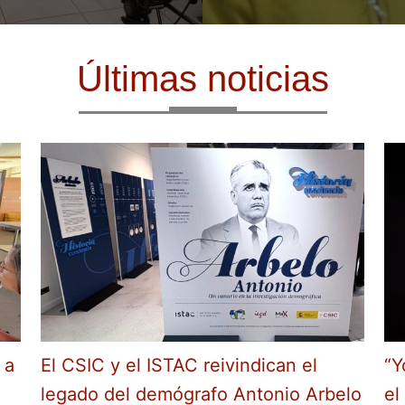
Últimas noticias
 a
El CSIC y el ISTAC reivindican el
“Y
legado del demógrafo Antonio Arbelo
el