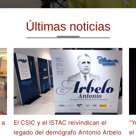
Últimas noticias
 a
El CSIC y el ISTAC reivindican el
“Y
legado del demógrafo Antonio Arbelo
el