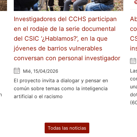
Investigadores del CCHS participan
Ab
en el rodaje de la serie documental
co
del CSIC ‘¿Hablamos?’, en la que
CS
jóvenes de barrios vulnerables
in
conversan con personal investigador
La
Mié, 15/04/2026
co
El proyecto invita a dialogar y pensar en
un
común sobre temas como la inteligencia
n
do
artificial o el racismo
(6
Todas las noticias