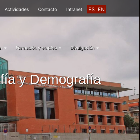
ES
EN
Actividades
Contacto
Intranet
ón
Formación y empleo
Divulgación
fía y Demografía