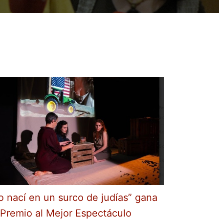
o nací en un surco de judías” gana
 Premio al Mejor Espectáculo