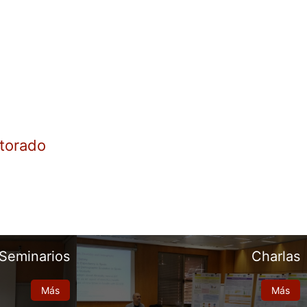
torado
Seminarios
Charlas
Más
Más