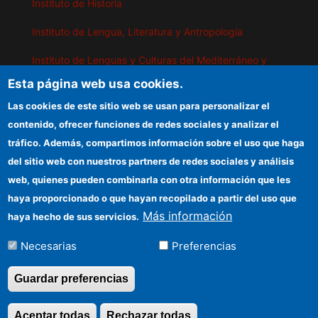
Instituto de Historia
Instituto de Lengua, Literatura y Antropología
Instituto de Lenguas y Culturas del Mediterráneo y
Oriente Próximo
Esta página web usa cookies.
Instituto de Políticas y Bienes Públicos
Las cookies de este sitio web se usan para personalizar el
contenido, ofrecer funciones de redes sociales y analizar el
tráfico. Además, compartimos información sobre el uso que haga
IEGD
del sitio web con nuestros partners de redes sociales y análisis
web, quienes pueden combinarla con otra información que les
Sede electrónica CSIC
haya proporcionado o que hayan recopilado a partir del uso que
Organismos financiadores
Más información
haya hecho de sus servicios.
Información para proveedores
Necesarias
Preferencias
Cómo llegar
Guardar preferencias
Aceptar todas
Rechazar todas
Revocar consentimi