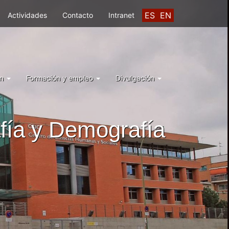
ES
EN
Actividades
Contacto
Intranet
ón
Formación y empleo
Divulgación
fía y Demografía