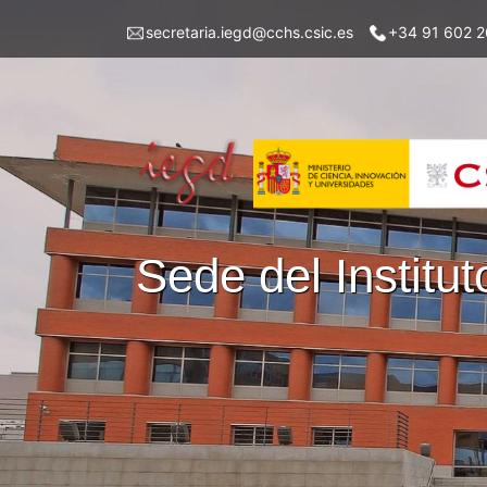
Pasar
Menu
secretaria.iegd@cchs.csic.es
+34 91 602 2
al
top
contenido
left
principal
iegd
Sede del Instit