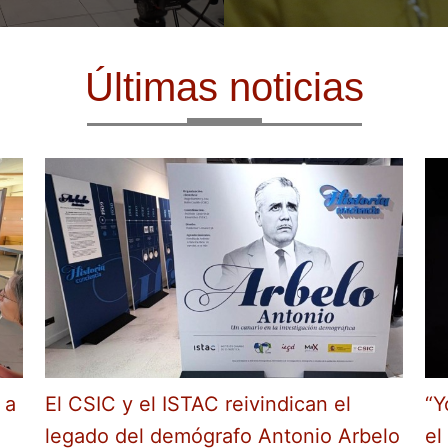
Últimas noticias
 a
El CSIC y el ISTAC reivindican el
“Y
legado del demógrafo Antonio Arbelo
el