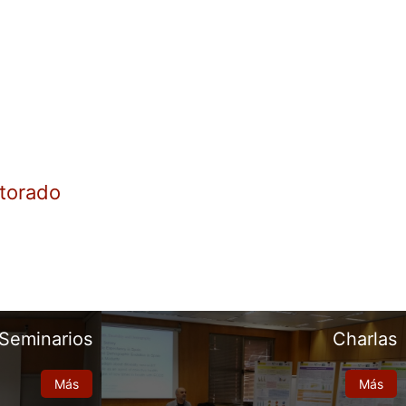
torado
Seminarios
Charlas
Más
Más