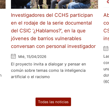
Investigadores del CCHS participan
Ab
en el rodaje de la serie documental
co
del CSIC ‘¿Hablamos?’, en la que
CS
jóvenes de barrios vulnerables
in
conversan con personal investigador
La
Mié, 15/04/2026
co
El proyecto invita a dialogar y pensar en
un
común sobre temas como la inteligencia
n
do
artificial o el racismo
(6
Todas las noticias