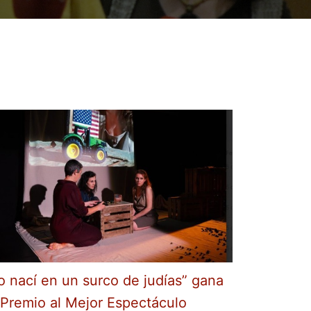
o nací en un surco de judías” gana
 Premio al Mejor Espectáculo