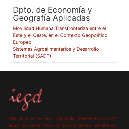
Dpto. de Economía y
Geografía Aplicadas
Movilidad Humana Transfronteriza entre el
Este y el Oeste, en el Contexto Geopolítico
Europeo
Sistemas Agroalimentarios y Desarrollo
Territorial (SADT)
El Instituto de Economía, Geografía y Demografía del CSIC
(IEGD) se creó en 1986 con la fusión de seis institutos del