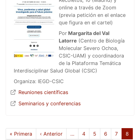
online a través de Zoom
(previa petición en el enlace
que figura en el cartel)
Por
Margarita del Val
Latorre
(Centro de Biología
Molecular Severo Ochoa,
CSIC-UAM) y coordinadora
de la Plataforma Temática
Interdisciplinar Salud Global (CSIC)
Organiza: IEGD-CSIC
Reuniones científicas
Seminarios y conferencias
Pagination
First
« Primera
Previous
‹ Anterior
…
Page
4
Page
5
Page
6
Page
7
Curre
8