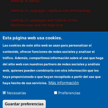
Institute of History
Institute of Language, Literature and Anthropology
Institute of Languages ​​and Cultures of the
Mediterranean and the Near East
Institute of Philosophy
Esta página web usa cookies.
Institute of Public Policies and Goods
Las cookies de este sitio web se usan para personalizar el
contenido, ofrecer funciones de redes sociales y analizar el
tráfico. Además, compartimos información sobre el uso que haga
IEGD
del sitio web con nuestros partners de redes sociales y análisis
web, quienes pueden combinarla con otra información que les
CSIC Electronic Office
haya proporcionado o que hayan recopilado a partir del uso que
Funding entities
Más información
haya hecho de sus servicios.
Information for providers
Necesarias
Preferencias
Location
Guardar preferencias