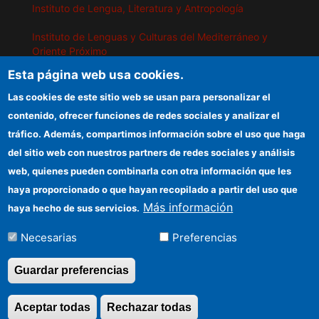
Instituto de Lengua, Literatura y Antropología
Instituto de Lenguas y Culturas del Mediterráneo y
Oriente Próximo
Esta página web usa cookies.
Instituto de Políticas y Bienes Públicos
Las cookies de este sitio web se usan para personalizar el
contenido, ofrecer funciones de redes sociales y analizar el
IEGD
tráfico. Además, compartimos información sobre el uso que haga
del sitio web con nuestros partners de redes sociales y análisis
Sede electrónica CSIC
web, quienes pueden combinarla con otra información que les
Organismos financiadores
haya proporcionado o que hayan recopilado a partir del uso que
Más información
haya hecho de sus servicios.
Información para proveedores
Necesarias
Preferencias
Cómo llegar
Guardar preferencias
Aceptar todas
Rechazar todas
Revocar consentimi
©Copyright 2026 Todos los derechos reservados