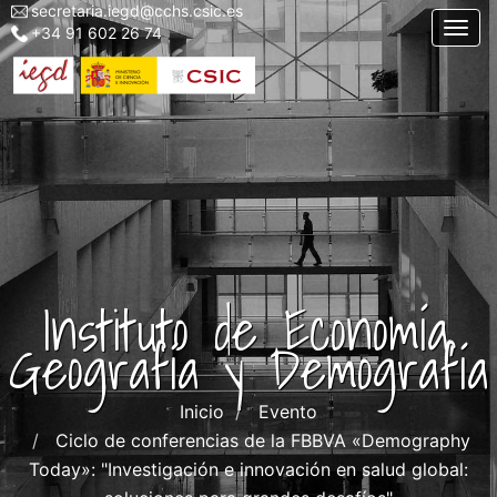
secretaria.iegd@cchs.csic.es
Menu
Pasar
Togg
+34 91 602 26 74
top
al
left
contenido
iegd
principal
Instituto de Economía,
Geografía y Demografía
Inicio
Evento
Ciclo de conferencias de la FBBVA «Demography
Today»: "Investigación e innovación en salud global: