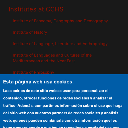
Institutes at CCHS
Institute of Economy, Geography and Demography
Institute of History
Institute of Language, Literature and Anthropology
Institute of Languages ​​and Cultures of the
Mediterranean and the Near East
Institute of Philosophy
Esta página web usa cookies.
Institute of Public Policies and Goods
Las cookies de este sitio web se usan para personalizar el
contenido, ofrecer funciones de redes sociales y analizar el
IEGD
tráfico. Además, compartimos información sobre el uso que haga
del sitio web con nuestros partners de redes sociales y análisis
CSIC Electronic Office
web, quienes pueden combinarla con otra información que les
Funding entities
haya proporcionado o que hayan recopilado a partir del uso que