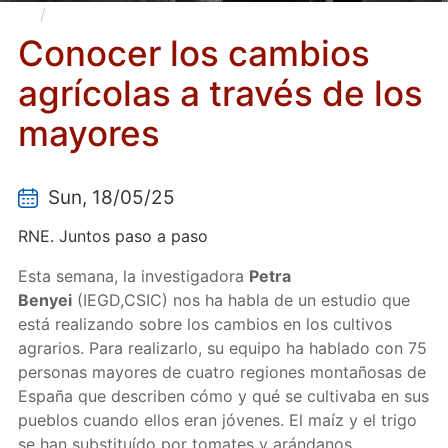
Conocer los cambios agrícolas a través de los
mayores
Conocer los cambios
agrícolas a través de los
mayores
Sun, 18/05/25
RNE. Juntos paso a paso
Esta semana, la investigadora
Petra
Benyei
(IEGD,CSIC) nos ha habla de un estudio que
está realizando sobre los cambios en los cultivos
agrarios. Para realizarlo, su equipo ha hablado con 75
personas mayores de cuatro regiones montañosas de
España que describen cómo y qué se cultivaba en sus
pueblos cuando ellos eran jóvenes. El maíz y el trigo
se han substituído por tomates y arándanos.