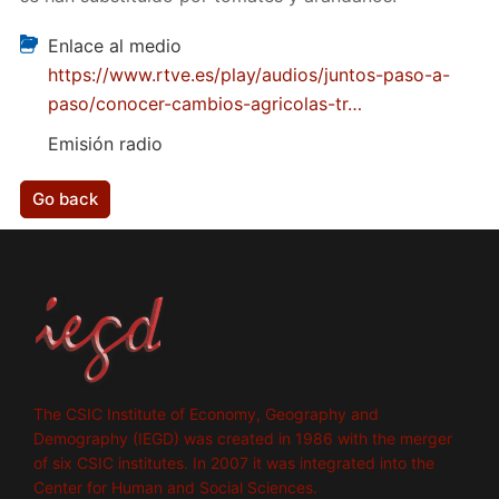
Enlace al medio
https://www.rtve.es/play/audios/juntos-paso-a-
paso/conocer-cambios-agricolas-tr…
Emisión radio
Go back
The CSIC Institute of Economy, Geography and
Demography (IEGD) was created in 1986 with the merger
of six CSIC institutes. In 2007 it was integrated into the
Center for Human and Social Sciences.