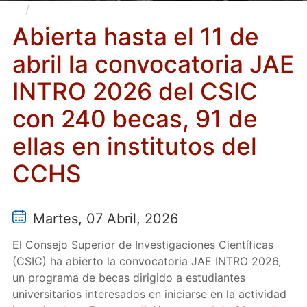
Abierta hasta el 11 de abril la convocatoria JAE
INTRO 2026 del CSIC con 240 becas, 91 de ellas en
Abierta hasta el 11 de
institutos del CCHS
abril la convocatoria JAE
INTRO 2026 del CSIC
con 240 becas, 91 de
ellas en institutos del
CCHS
Martes, 07 Abril, 2026
El Consejo Superior de Investigaciones Científicas
(CSIC) ha abierto la convocatoria JAE INTRO 2026,
un programa de becas dirigido a estudiantes
universitarios interesados en iniciarse en la actividad