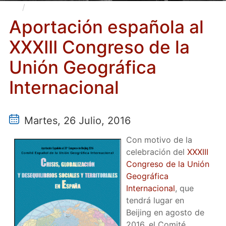
Aportación española al XXXIII Congreso de la
Unión Geográfica Internacional
Aportación española al
XXXIII Congreso de la
Unión Geográfica
Internacional
Martes, 26 Julio, 2016
Con motivo de la
celebración del
XXXIII
Congreso de la Unión
Geográfica
Internacional
, que
tendrá lugar en
Beijing en agosto de
2016, el Comité