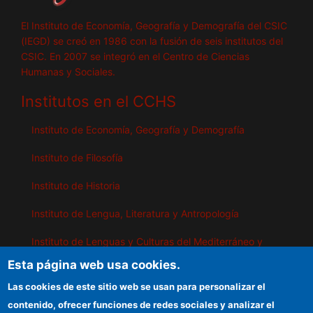
El Instituto de Economía, Geografía y Demografía del CSIC
(IEGD) se creó en 1986 con la fusión de seis institutos del
CSIC. En 2007 se integró en el Centro de Ciencias
Humanas y Sociales.
Institutos en el CCHS
Instituto de Economía, Geografía y Demografía
Instituto de Filosofía
Instituto de Historia
Instituto de Lengua, Literatura y Antropología
Instituto de Lenguas y Culturas del Mediterráneo y
Oriente Próximo
Esta página web usa cookies.
Instituto de Políticas y Bienes Públicos
Las cookies de este sitio web se usan para personalizar el
contenido, ofrecer funciones de redes sociales y analizar el