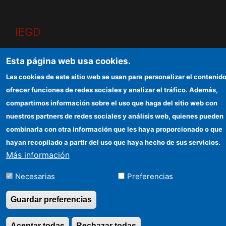
IEGD
Sede electrónica CSIC
Esta página web usa cookies.
Organismos financiadores
Las cookies de este sitio web se usan para personalizar el contenido
ofrecer funciones de redes sociales y analizar el tráfico. Además,
Información para proveedores
compartimos información sobre el uso que haga del sitio web con
Cómo llegar
nuestros partners de redes sociales y análisis web, quienes pueden
combinarla con otra información que les haya proporcionado o que
hayan recopilado a partir del uso que haya hecho de sus servicios.
Más información
©Copyright 2026 Todos los derechos reservados
Necesarias
Preferencias
Guardar preferencias
Aceptar todas
Rechazar todas
Revocar consentimi