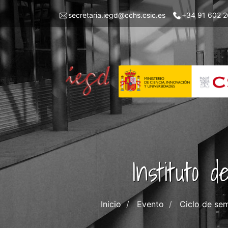
Pasar
Menu
secretaria.iegd@cchs.csic.es
+34 91 602 2
al
top
contenido
left
principal
iegd
Instituto 
Inicio
Evento
Ciclo de sem