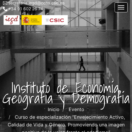
secretaria.iegd@cchs.csic.es
Menu
Pasar
Togg
+34 91 602 26 74
top
al
left
contenido
iegd
principal
Instituto de Economía,
Geografía y Demografía
Inicio
Evento
Curso de especialización “Envejecimiento Activo,
Calidad de Vida y Género. Promoviendo una imagen