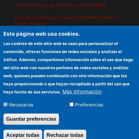
Instituto de Lengua, Literatura y Antropología
Instituto de Lenguas y Culturas del Mediterráneo y
Oriente Próximo
Esta página web usa cookies.
Instituto de Políticas y Bienes Públicos
Las cookies de este sitio web se usan para personalizar el
contenido, ofrecer funciones de redes sociales y analizar el
IEGD
tráfico. Además, compartimos información sobre el uso que haga
del sitio web con nuestros partners de redes sociales y análisis
Sede electrónica CSIC
web, quienes pueden combinarla con otra información que les
Organismos financiadores
haya proporcionado o que hayan recopilado a partir del uso que
Más información
haya hecho de sus servicios.
Información para proveedores
Necesarias
Preferencias
Cómo llegar
Guardar preferencias
Aceptar todas
Rechazar todas
Revocar consentimi
©Copyright 2026 Todos los derechos reservados