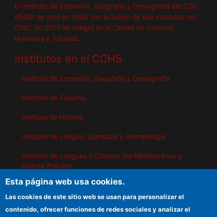
El Instituto de Economía, Geografía y Demografía del CSIC
(IEGD) se creó en 1986 con la fusión de seis institutos del
CSIC. En 2007 se integró en el Centro de Ciencias
Humanas y Sociales.
Institutos en el CCHS
Instituto de Economía, Geografía y Demografía
Instituto de Filosofía
Instituto de Historia
Instituto de Lengua, Literatura y Antropología
Instituto de Lenguas y Culturas del Mediterráneo y
Oriente Próximo
Esta página web usa cookies.
Instituto de Políticas y Bienes Públicos
Las cookies de este sitio web se usan para personalizar el
contenido, ofrecer funciones de redes sociales y analizar el