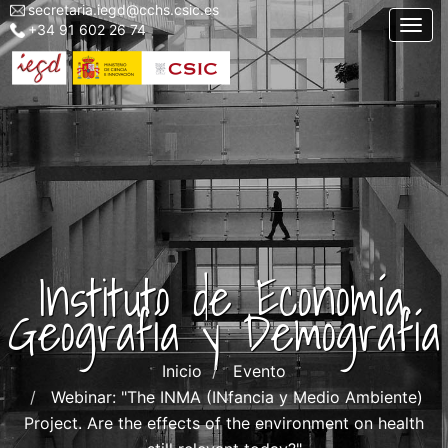
secretaria.iegd@cchs.csic.es
Menu
Pasar
Togg
+34 91 602 26 74
top
al
left
contenido
iegd
principal
Instituto de Economía,
Geografía y Demografía
Inicio
Evento
Webinar: "The INMA (INfancia y Medio Ambiente)
Project. Are the effects of the environment on health