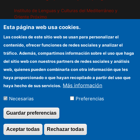
Instituto de Lenguas y Culturas del Mediterráneo y
Oriente Próximo
Esta página web usa cookies.
Instituto de Políticas y Bienes Públicos
Las cookies de este sitio web se usan para personalizar el
contenido, ofrecer funciones de redes sociales y analizar el
IEGD
tráfico. Además, compartimos información sobre el uso que haga
del sitio web con nuestros partners de redes sociales y análisis
Sede electrónica CSIC
web, quienes pueden combinarla con otra información que les
Organismos financiadores
haya proporcionado o que hayan recopilado a partir del uso que
Más información
haya hecho de sus servicios.
Información para proveedores
Necesarias
Preferencias
Cómo llegar
Guardar preferencias
Aceptar todas
Rechazar todas
Revocar consentimi
©Copyright 2026 Todos los derechos reservados