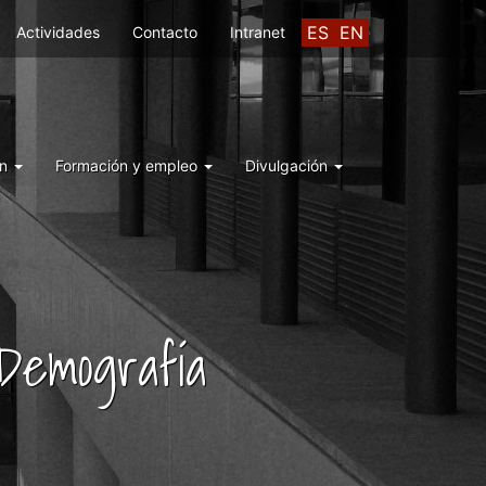
ES
EN
Actividades
Contacto
Intranet
ón
Formación y empleo
Divulgación
 Demografía