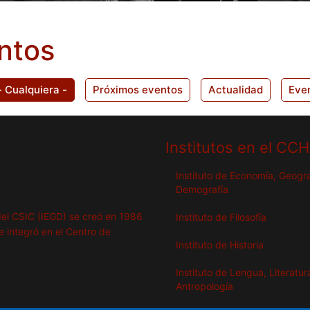
ntos
- Cualquiera -
Próximos eventos
Actualidad
Eve
Institutos en el CC
Instituto de Economía, Geogra
Demografía
del CSIC (IEGD) se creó en 1986
Instituto de Filosofía
se integró en el Centro de
Instituto de Historia
Instituto de Lengua, Literatur
Antropología