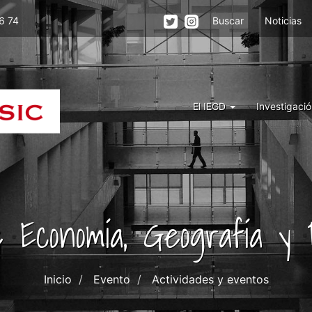
Menu
6 74
Buscar
Noticias
top
right
iegd
Menu
El IEGD
Investigaci
Iegd
de Economía, Geografía y
Inicio
Evento
Actividades y eventos