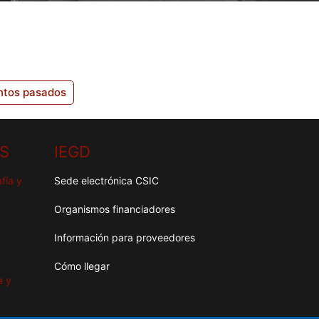
ntos pasados
HS
IEGD
fía y
Sede electrónica CSIC
Organismos financiadores
Información para proveedores
Cómo llegar
a y