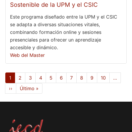
Sostenible de la UPM y el CSIC
Este programa diseñado entre la UPM y el CSIC
se adapta a diversas situaciones vitales,
combinando formación online y sesiones
presenciales para ofrecer un aprendizaje
accesible y dinámico.
Web del Master
Paginación
Página
1
Page
2
Page
3
Page
4
Page
5
Page
6
Page
7
Page
8
Page
9
Page
10
…
actual
Siguiente
››
Última
Último »
página
página