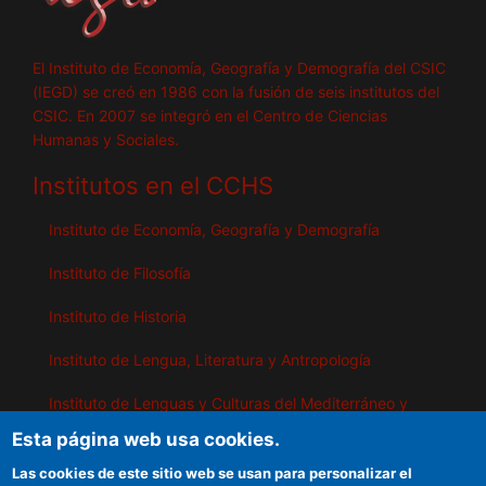
El Instituto de Economía, Geografía y Demografía del CSIC
(IEGD) se creó en 1986 con la fusión de seis institutos del
CSIC. En 2007 se integró en el Centro de Ciencias
Humanas y Sociales.
Institutos en el CCHS
Instituto de Economía, Geografía y Demografía
Instituto de Filosofía
Instituto de Historia
Instituto de Lengua, Literatura y Antropología
Instituto de Lenguas y Culturas del Mediterráneo y
Oriente Próximo
Esta página web usa cookies.
Instituto de Políticas y Bienes Públicos
Las cookies de este sitio web se usan para personalizar el