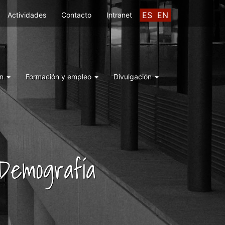
ES
EN
Actividades
Contacto
Intranet
ón
Formación y empleo
Divulgación
 Demografía