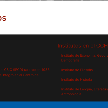
os
Institutos en el CC
Instituto de Economía, Geogra
Demografía
del CSIC (IEGD) se creó en 1986
Instituto de Filosofía
se integró en el Centro de
Instituto de Historia
Instituto de Lengua, Literatur
Antropología
Instituto de Lenguas y Cultur