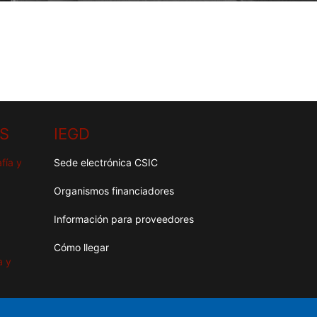
HS
IEGD
fía y
Sede electrónica CSIC
Organismos financiadores
Información para proveedores
Cómo llegar
a y
as