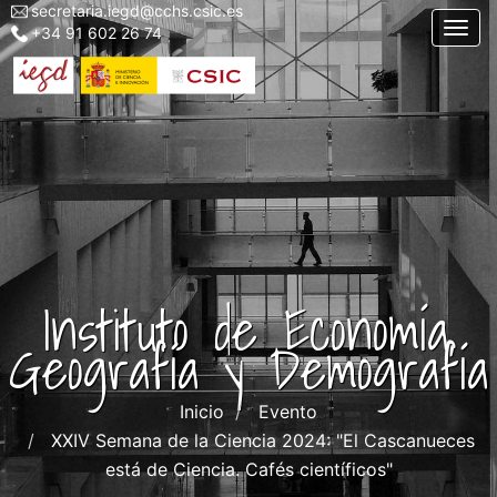
secretaria.iegd@cchs.csic.es
Menu
Pasar
Togg
+34 91 602 26 74
top
al
left
contenido
iegd
principal
Instituto de Economía,
Geografía y Demografía
Inicio
Evento
XXIV Semana de la Ciencia 2024: "El Cascanueces
está de Ciencia. Cafés científicos"