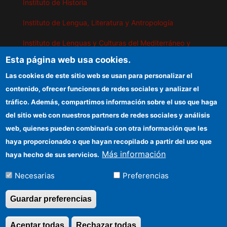
Instituto de Historia
Instituto de Lengua, Literatura y Antropología
Instituto de Lenguas y Culturas del Mediterráneo y
Oriente Próximo
Esta página web usa cookies.
Instituto de Políticas y Bienes Públicos
Las cookies de este sitio web se usan para personalizar el
contenido, ofrecer funciones de redes sociales y analizar el
tráfico. Además, compartimos información sobre el uso que haga
IEGD
del sitio web con nuestros partners de redes sociales y análisis
web, quienes pueden combinarla con otra información que les
Sede electrónica CSIC
haya proporcionado o que hayan recopilado a partir del uso que
Organismos financiadores
Más información
haya hecho de sus servicios.
Información para proveedores
Necesarias
Preferencias
Cómo llegar
Guardar preferencias
Aceptar todas
Rechazar todas
Revocar consentimi