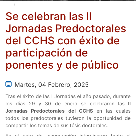
Se celebran las II Jornadas Predoctorales del
CCHS con éxito de participación de ponentes y de
Se celebran las II
público
Jornadas Predoctorales
del CCHS con éxito de
participación de
ponentes y de público
Martes, 04 Febrero, 2025
Tras el éxito de las I Jornadas el año pasado, durante
los días 29 y 30 de enero se celebraron las
II
Jornadas Predoctorales del CCHS
en las cuales
todos los predoctorales tuvieron la oportunidad de
compartir los temas de sus tésis doctorales.
En el acto de inauguración intervineron tanto el