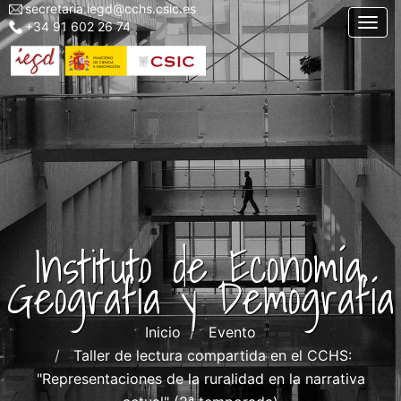
secretaria.iegd@cchs.csic.es
Menu
Pasar
Togg
+34 91 602 26 74
top
al
left
contenido
iegd
principal
Instituto de Economía,
Geografía y Demografía
Inicio
Evento
Taller de lectura compartida en el CCHS:
"Representaciones de la ruralidad en la narrativa