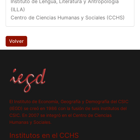
Instituto de Lengua, Literatura y Antropología
(ILLA)
Centro de Ciencias Humanas y Sociales (CCHS)
Volver
El Instituto de Economía, Geografía y Demografía del CSIC
(IEGD) se creó en 1986 con la fusión de seis institutos del
CSIC. En 2007 se integró en el Centro de Ciencias
Humanas y Sociales.
Institutos en el CCHS