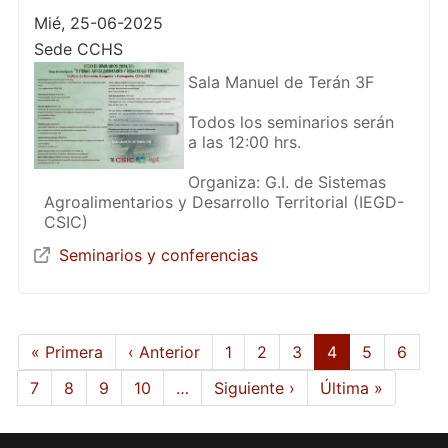
Mié, 25-06-2025
Sede CCHS
Sala Manuel de Terán 3F
Todos los seminarios serán
a las 12:00 hrs.
Organiza: G.I. de Sistemas
Agroalimentarios y Desarrollo Territorial (IEGD-
CSIC)
Seminarios y conferencias
Paginación
Primera
« Primera
Página
‹ Anterior
Page
1
Page
2
Page
3
Página
4
Page
5
Page
6
página
anterior
actual
Page
7
Page
8
Page
9
Page
10
…
Siguiente
Siguiente ›
Última
Última »
página
página