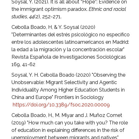
Soysal, Y. (2021). It is all about “Hope”: Evidence on
the immigrant optimism paradox.
Ethnic and racial
studies
,
44
(2), 252-271.
Cebolla Boado, H, & Y. Soysal (2020)
"Determinantes del estrés psicológico no específico
entre los adolescentes latinoamericanos en Madrid:
la edad a la migración y la concentración escolar"
Revista Española de Investigaciones Sociológicas
169, 41-62
Soysal, Y. H. Cebolla Boado (2020) "Observing the
Unobservable: Migrant Selectivity and Agentic
Individuality Among Higher Education Students in
China and Europe" Frontiers in Sociology
https://doi.org/10.3389/fsoc.2020.00009
Cebolla Boado, H., M. Miyar and J. Muñoz Comet
(2019) "How much can you take with you? The role
of education in explaining differences in the risk of
unemployment between migrants and natives"