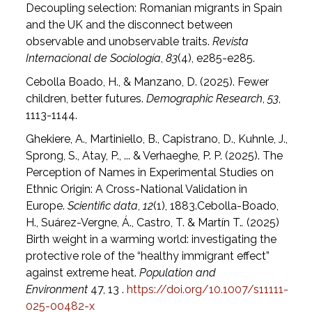
Decoupling selection: Romanian migrants in Spain
and the UK and the disconnect between
observable and unobservable traits.
Revista
Internacional de Sociología
,
83
(4), e285-e285.
Cebolla Boado, H., & Manzano, D. (2025). Fewer
children, better futures.
Demographic Research
,
53
,
1113-1144.
Ghekiere, A., Martiniello, B., Capistrano, D., Kuhnle, J.,
Sprong, S., Atay, P., ... & Verhaeghe, P. P. (2025). The
Perception of Names in Experimental Studies on
Ethnic Origin: A Cross-National Validation in
Europe.
Scientific data
,
12
(1), 1883.Cebolla-Boado,
H., Suárez-Vergne, Á., Castro, T. & Martín T.
.
(2025)
Birth weight in a warming world: investigating the
protective role of the “healthy immigrant effect”
against extreme heat.
Population and
Environment
47, 13 .
https://doi.org/10.1007/s11111-
025-00482-x