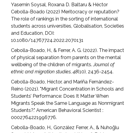
Yasemin Soysal, Roxana D. Baltaru & Héctor
Cebolla-Boado (2022) Meritocracy or reputation?
The role of rankings in the sorting of international
students across universities, Globalisation, Societies
and Education, DOI:
10.1080/14767724.2022.2070131
Cebolla-Boado, H., & Ferrer, A. G. (2022). The impact
of physical separation from parents on the mental
wellbeing of the children of migrants.
Journal of
ethnic and migration studies
,
48
(10), 2436-2454.
Cebolla-Boado, Héctor, and Mariña Fernández-
Reino (2021). "Migrant Concentration in Schools and
Students’ Performance: Does It Matter When
Migrants Speak the Same Language as Nonmigrant
Students?." American Behavioral Scientist :
0002764221996776.
Cebolla-Boado, H., González Ferrer, A., & Nuhoḡlu