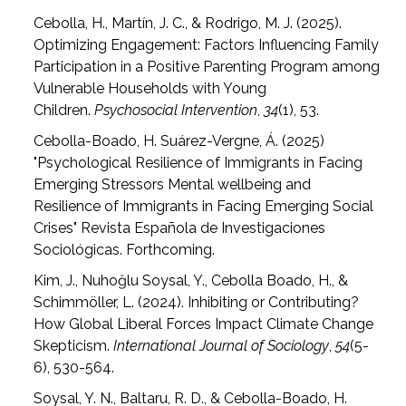
Cebolla, H., Martín, J. C., & Rodrigo, M. J. (2025).
Optimizing Engagement: Factors Influencing Family
Participation in a Positive Parenting Program among
Vulnerable Households with Young
Children.
Psychosocial Intervention
,
34
(1), 53.
Cebolla-Boado, H. Suárez-Vergne, Á. (2025)
"Psychological Resilience of Immigrants in Facing
Emerging Stressors Mental wellbeing and
Resilience of Immigrants in Facing Emerging Social
Crises" Revista Española de Investigaciones
Sociológicas. Forthcoming.
Kim, J., Nuhoğlu Soysal, Y., Cebolla Boado, H., &
Schimmöller, L. (2024). Inhibiting or Contributing?
How Global Liberal Forces Impact Climate Change
Skepticism.
International Journal of Sociology
,
54
(5-
6), 530-564.
Soysal, Y. N., Baltaru, R. D., & Cebolla-Boado, H.