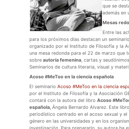
que se dest
además en u
Mesas red
Entre las a
para los próximos días destacan un seminari
organizado por el Instituto de Filosofía y la
una mesa redonda para el 22 de marzo que te
sobre
autoría femenina
, cartas y seudónimos
Seminarios de cultura literaria, visual y mater
Acoso #MeToo en la ciencia española
El seminario
Acoso #MeToo en la ciencia esp
por el Instituto de Filosofía y la Asociación 
contará con la autora del libro
Acoso #MeToo 
española,
Ángela Bernardo Alvarez. Este libro
periodístico centrado en el acoso sexual y e
género en las universidades y en los organis
investigación. Para prepararlo, su autora ha 