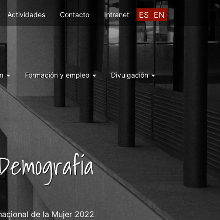
ES
EN
Actividades
Contacto
Intranet
ón
Formación y empleo
Divulgación
 Demografía
nacional de la Mujer 2022