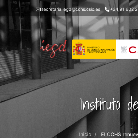
Pasar
Menu
secretaria.iegd@cchs.csic.es
+34 91 602 2
al
top
contenido
left
principal
iegd
Instituto 
Inicio
El CCHS renueva