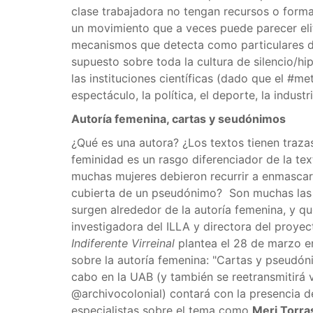
clase trabajadora no tengan recursos o form
un movimiento que a veces puede parecer eli
mecanismos que detecta como particulares de
supuesto sobre toda la cultura de silencio/hip
las instituciones científicas (dado que el #
espectáculo, la política, el deporte, la industr
Autoría femenina, cartas y seudónimos
¿Qué es una autora? ¿Los textos tienen traza
feminidad es un rasgo diferenciador de la te
muchas mujeres debieron recurrir a enmascara
cubierta de un pseudónimo? Son muchas las
surgen alrededor de la autoría femenina, y q
investigadora del ILLA y directora del proyec
Indiferente Virreinal
plantea el 28 de marzo 
sobre la autoría femenina: "Cartas y pseudó
cabo en la UAB (y también se reetransmitirá 
@archivocolonial) contará con la presencia 
especialistas sobre el tema como
Meri Torra