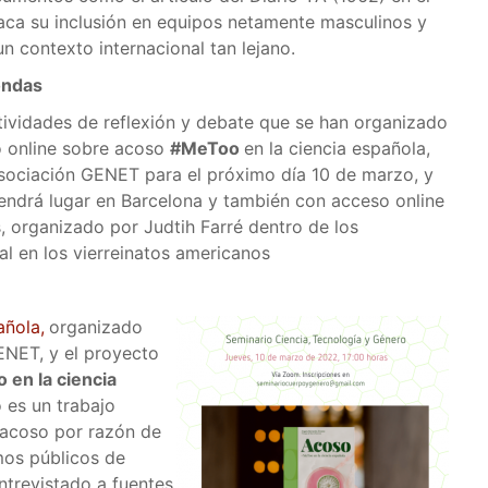
aca su inclusión en equipos netamente masculinos y
n contexto internacional tan lejano.
ondas
ctividades de reflexión y debate que se han organizado
o online sobre acoso
#MeToo
en la ciencia española,
 Asociación GENET para el próximo día 10 de marzo, y
ndrá lugar en Barcelona y también con acceso online
, organizado por Judtih Farré dentro de los
ial en los vierreinatos americanos
añola,
organizado
GENET, y el proyecto
en la ciencia
 es un trabajo
l acoso por razón de
mos públicos de
entrevistado a fuentes