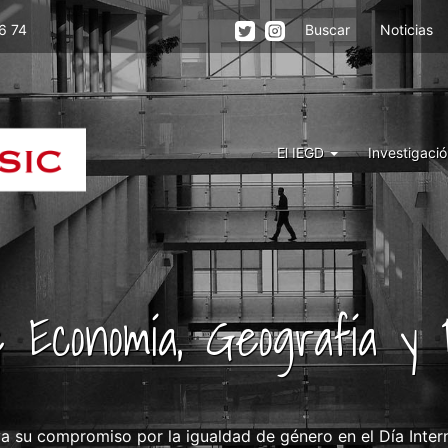
Menu
6 74
Buscar
Noticias
top
right
iegd
Menu
El IEGD
Investigaci
Iegd
de Economía, Geografía y
 su compromiso por la igualdad de género en el Día Inter