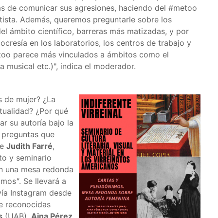
as de comunicar sus agresiones, haciendo del #metoo
tista. Además, queremos preguntarle sobre los
l ámbito científico, barreras más matizadas, y por
ocresía en los laboratorios, los centros de trabajo y
metoo parece más vinculados a ámbitos como el
ia musical etc.)", indica el moderador.
s de mujer? ¿La
xtualidad? ¿Por qué
r su autoría bajo la
 preguntas que
ue
Judith Farré
,
to y seminario
en una mesa redonda
nimos
"
. Se llevará a
vía Instagram desde
de reconocidas
s
(UAB),
Aina Pérez